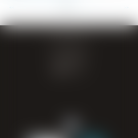
...
...
<<
<
5
6
7
8
9
10
11
>
>>
GIRAL AVOCATS
20 place de Verdun
65000 TARBES
Tél : 05 62 34 71 76
CONTACT