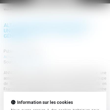
le
menu
Vous êtes ici :
ALTA-JURIS INTERNATIONAL RECRUTE
UN(E) ASSISTANT(E) / SECRÉTAIRE
GÉNÉRAL(E)
Publié le :
17/03/2022
Actualités altajuris
Source :
www.altajuris.com
ANNONCE du 17/03/2022 : Alta-Juris International une
association dont le siège est à Paris constituant un groupe
de 80 cabinets d’avocats comprenant 300 avocats en
France et à l’étranger. Nous sommes également un centre
de formation et de médiation. Nous… Lire la suite › The post
Alta-Juris International recrute un(e) assistant(e) /
Information sur les cookies
secrétaire...
Lire la suite