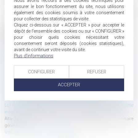
Nous avons recours à des cookies techniques pour
assurer le bon fonctionnement du site, nous utilisons
également des cookies soumis à votre consentement
pour collecter des statistiques de visite.
Cliquez ci-dessous sur « ACCEPTER » pour accepter le
dépôt de l'ensemble des cookies ou sur « CONFIGURER »
Historique
pour choisir quels cookies nécessitant votre
consentement seront déposés (cookies statistiques),
Devoir de vigilance des entreprises : perspectives européennes
avant de continuer votre visite du site.
Marché de l’art — Modernisation du cadre juridique
Plus d'informations
Adoption du Data Act : une nouvelle étape vers la construction
d’une souveraineté numérique européenne
Précisions en matière de bail d’habitation d’un logement
CONFIGURER
REFUSER
démembré
ACCEPTER
Qu’est-ce qu’un déchet ?
Dol du mandataire et responsabilité du mandant
Évaluation de l’âge par test osseux : le doute profite à l’intéressé !
Loi du 14 février 2022 en faveur de l’activité professionnelle
indépendante
Alta-Juris International recrute un(e) assistant(e) / secrétaire
général(e)
Vers un nouveau droit des biens belge