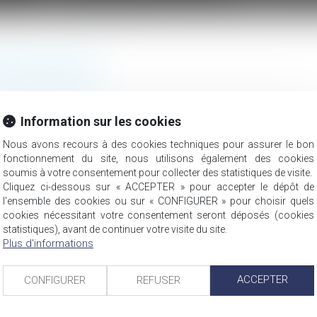
L 2021 À NICE
Information sur les cookies
Nous avons recours à des cookies techniques pour assurer le bon
fonctionnement du site, nous utilisons également des cookies
soumis à votre consentement pour collecter des statistiques de visite.
 lieu à Nice, du jeudi 30 septembre 2021 au samedi 2 octobre
Cliquez ci-dessous sur « ACCEPTER » pour accepter le dépôt de
tional.
Lire la suite
l'ensemble des cookies ou sur « CONFIGURER » pour choisir quels
cookies nécessitant votre consentement seront déposés (cookies
statistiques), avant de continuer votre visite du site.
Plus d'informations
ACCEPTER
CONFIGURER
REFUSER