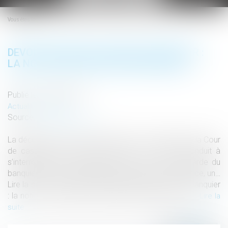
le
menu
Vous êtes ici :
DEVOIR DE MISE EN GARDE DU BANQUIER :
LA NOTION DE PRÉJUDICE RÉPARABLE
Publié le :
13/06/2019
Actualités altajuris
Source :
www.altajuris.com
La décision rendue par la Chambre commerciale de la Cour
de cassation le 13 février 2019 (n° 17-14785) conduit à
s’interroger sur la finalité du devoir de mise en garde du
banquier à l’égard de l’emprunteur profane. En l’espèce, un…
Lire la suite › The post Devoir de mise en garde du banquier
: la notion de préjudice réparable appeared first on...
Lire la
suite