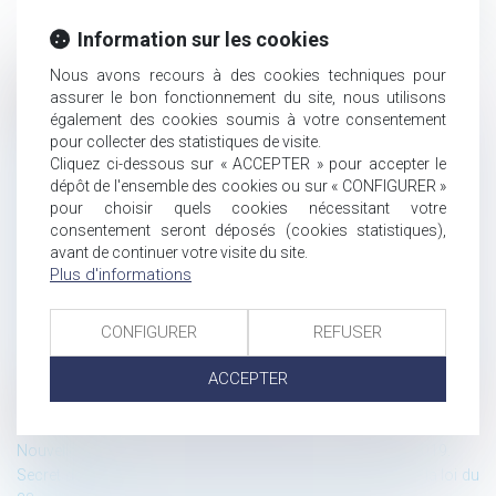
Information sur les cookies
Nous avons recours à des cookies techniques pour
assurer le bon fonctionnement du site, nous utilisons
Historique
également des cookies soumis à votre consentement
Les dispositions de la loi Pacte sur les véhicules autonomes : les
pour collecter des statistiques de visite.
conditions de circulation et le régime de responsabilité pénale.
Cliquez ci-dessous sur « ACCEPTER » pour accepter le
Contrats à distance : Amazon n’est pas tenu de communiquer son
dépôt de l'ensemble des cookies ou sur « CONFIGURER »
numéro de téléphone
pour choisir quels cookies nécessitant votre
consentement seront déposés (cookies statistiques),
SkypeOut est un service de communications électroniques au
avant de continuer votre visite du site.
sens de la directive-cadre du 7 mars 2002
Plus d'informations
Gmail n’est pas un service de communications électroniques au
sens de la directive-cadre du 7 mars 2002
Les nouveaux seuils de définition des « petites entreprises » issu du
CONFIGURER
REFUSER
décret du 29 mai 2019 et les allègements des formalités
ACCEPTER
comptables issues de la loi PACTE
Devoir de mise en garde du banquier : la notion de préjudice
réparable
Nouvelle formation E-Learning : Actualité jurisprudentielle 2019.
Secret des affaires de procédure civile : les nouveautés de la loi du