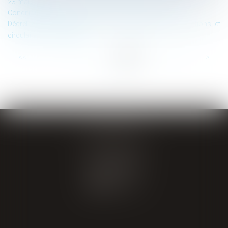
23 mars 2019
Conditions de licéité de la géolocalisation des salariés
Décret du 28 novembre 2018 : abrogration des instructions et
circulaires non publiées
...
<<
<
11
12
13
14
15
16
17
>
>>
GIRAL AVOCATS
20 place de Verdun
65000 TARBES
Tél : 05 62 34 71 76
CONTACT