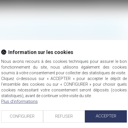
 DE L’ACTIVITÉ PROFESSIONNELLE INDÉPENDANTE
Information sur les cookies
Nous avons recours à des cookies techniques pour assurer le bon
fonctionnement du site, nous utilisons également des cookies
l et social plus simple et plus protecteur pour les indépendants 
soumis à votre consentement pour collecter des statistiques de visite.
ptembre dernier, un grand plan en faveur des… Lire la suite › The 
Cliquez ci-dessous sur « ACCEPTER » pour accepter le dépôt de
l'ensemble des cookies ou sur « CONFIGURER » pour choisir quels
cookies nécessitant votre consentement seront déposés (cookies
statistiques), avant de continuer votre visite du site.
Plus d'informations
ACCEPTER
CONFIGURER
REFUSER