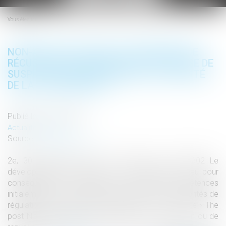
le
menu
Vous êtes ici :
NON-APPLICATION DE LA PROCÉDURE DE
RÉCUSATION OU DE RENVOI POUR CAUSE DE
SUSPICION LÉGITIME DEVANT L’AUTORITÉ
DE LA CONCURRENCE
Publié le :
29/11/2021
Actualités altajuris
Source :
www.altajuris.com
2e, 30 septembre 2021, n° 20-18672, n° 20-18302 Le
développement contemporain de la régulation a eu pour
conséquence le transfert de certaines compétences
initialement détenues par des juridictions à des autorités de
régulation. Il en va ainsi du pouvoir de… Lire la suite › The
post Non-application de la procédure de récusation ou de