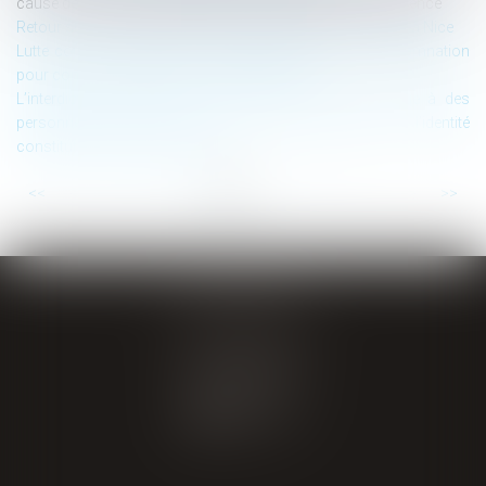
cause de suspicion légitime devant l’Autorité de la concurrence
Retour sur le congrès du 20ème anniversaire d’ALTAJURIS à Nice
Lutte contre la corruption : Lafarge exposé à une condamnation
pour complicité de crimes contre l’humanité
L’interdiction de déléguer l’exercice de la force publique à des
personnes privées, nouveau principe inhérent à l’identité
constitutionnelle de la France
...
...
<<
<
6
7
8
9
10
11
12
>
>>
GIRAL AVOCATS
20 place de Verdun
65000 TARBES
Tél : 05 62 34 71 76
CONTACT