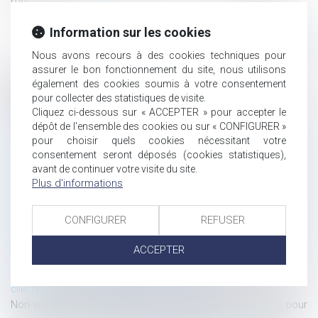
renvoi pou...
Lire la suite
Information sur les cookies
Nous avons recours à des cookies techniques pour
assurer le bon fonctionnement du site, nous utilisons
également des cookies soumis à votre consentement
Historique
pour collecter des statistiques de visite.
Cliquez ci-dessous sur « ACCEPTER » pour accepter le
Quelques nouveautés en matière de dons d’organes et
dépôt de l'ensemble des cookies ou sur « CONFIGURER »
prélèvements de cellules souches hématopoïetiques
pour choisir quels cookies nécessitant votre
L’accès à ses données médicales est de droit et constitue un motif
consentement seront déposés (cookies statistiques),
légitime au regard de l’article 145 du Code de procédure civile
avant de continuer votre visite du site.
Non Fungible Token : quelques enjeux juridiques de cette révolution
Plus d'informations
numérique !
Réduction de l’empreinte environnementale du numérique : ce qu’il
CONFIGURER
REFUSER
faut essentiellement retenir de la nouvelle loi
Etat civil : Les enfants nés sans vie peuvent désormais se voir
ACCEPTER
donner un nom de famille !
Annulation d’une convention d’honoraires entre un avocat et son
client pour abus de dépendance économique
Non-application de la procédure de récusation ou de renvoi pour