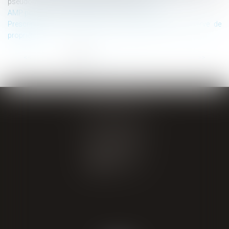
pseudonymisées et obligation d’information
AMP post mortem, filiation et droit successoraux
Prescription de la créance et sort de la clause de réserve de
propriété
...
<<
<
1
2
3
4
5
6
7
>
>>
GIRAL AVOCATS
20 place de Verdun
65000 TARBES
Tél : 05 62 34 71 76
CONTACT