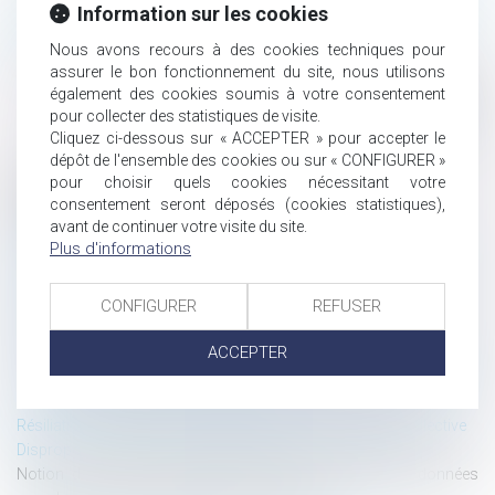
personnel, transfert de données pseudonymisées et
Information sur les cookies
appeared first on
obligation d’information
ALTA-JURIS
Nous avons recours à des cookies techniques pour
.
International
Lire la suite
assurer le bon fonctionnement du site, nous utilisons
également des cookies soumis à votre consentement
pour collecter des statistiques de visite.
Cliquez ci-dessous sur « ACCEPTER » pour accepter le
dépôt de l'ensemble des cookies ou sur « CONFIGURER »
pour choisir quels cookies nécessitant votre
Historique
consentement seront déposés (cookies statistiques),
avant de continuer votre visite du site.
Recevabilité de la preuve illicite ou déloyale en matière familiale
Plus d'informations
Obligation d’entretien et intérêt à agir de l’enfant devenu majeur
Arrêt des traitements malgré des directives anticipées : le régime
français ne viole pas le droit à la vie
CONFIGURER
REFUSER
Le don manuel exclu pour les parts sociales de SARL
ACCEPTER
Opposabilité aux tiers des clauses de conciliation, de prescription
ou de forclusion en cas d’action en responsabilité délictuelle
fondée sur un manquement contractuel
Résiliation du bail commercial du preneur en procédure collective
Disproportion du cautionnement et fiche de renseignement
Notion de donnée à caractère personnel, transfert de données