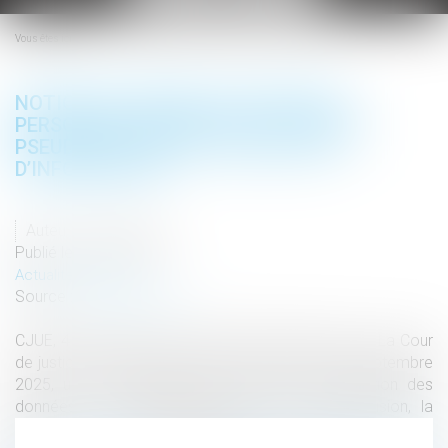
le
menu
Vous êtes ici :
NOTION DE DONNÉE À CARACTÈRE
PERSONNEL, TRANSFERT DE DONNÉES
PSEUDONYMISÉES ET OBLIGATION
D’INFORMATION
Auteur : Webmaster
Publié le :
13/01/2026
Actualités altajuris
Source :
www.altajuris.com
CJUE, 4 sept. 2025, aff. C-413/23 P, CEPD c/ CRU La Cour
de justice de l’Union européenne a rendu, début septembre
2025, un arrêt important en matière de protection des
données à caractère personnel. Par cette décision, la
Cour…
The post
Lire la suite ›
Notion de donnée à caractère