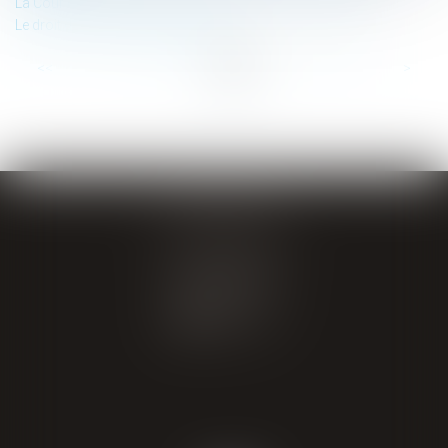
La Cour de cassation continue de réformer ses pratiques !
Le droit de se taire fait parler de lui !
...
...
<<
<
8
9
10
11
12
13
14
>
>>
GIRAL AVOCATS
20 place de Verdun
65000 TARBES
Tél : 05 62 34 71 76
CONTACT