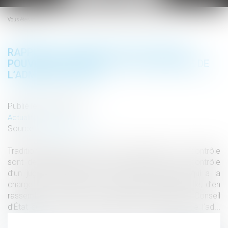
le
menu
Vous êtes ici :
RAPPORT DU CONSEIL D’ÉTAT SUR LES
POUVOIRS D’ENQUÊTE ET DE CONTRÔLE DE
L’ADMINISTRATION
Publié le :
20/07/2021
Actualités altajuris
Source :
www.altajuris.com
Traditionnellement, les pouvoirs d’enquête et de contrôle
sont des attributions qui sont exercées sous le contrôle
d’un juge et qui relèvent de la police judiciaire qui a la
charge de constater « les infractions à la loi pénale, d’en
rassembler… Lire la suite › The post Rapport du Conseil
d’État sur les pouvoirs d’enquête et de contrôle de l’ad...
Lire la suite