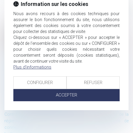
Information sur les cookies
Nous avons recours à des cookies techniques pour
assurer le bon fonctionnement du site, nous utilisons
également des cookies soumis à votre consentement
pour collecter des statistiques de visite.
Historique
Cliquez ci-dessous sur « ACCEPTER » pour accepter le
Rapport du Conseil d’État sur les pouvoirs d’enquête et de contrôle
dépôt de l'ensemble des cookies ou sur « CONFIGURER »
de l’administration
pour choisir quels cookies nécessitant votre
consentement seront déposés (cookies statistiques),
Actualités du devoir de vigilance des sociétés
avant de continuer votre visite du site.
Confirmation de l’inconstitutionnalité du recours généralisé et
Plus d'informations
imposé à la visioconférence devant les juridictions pénales
Réforme de la responsabilité civile : ce qui est abandonné par la
proposition de loi sénatoriale (partie 2)
CONFIGURER
REFUSER
La Lettre du Cercle N°61
ACCEPTER
La Lettre du Cercle N°62
Réforme de la responsabilité civile : ce qui est conservé par la
proposition de loi sénatoriale (partie 1)
Contrôle de la conformité au droit de l’Union européenne de la
réglementation relative à la conservation des données de
connexion