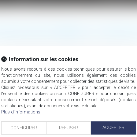
NGOISSE DE MORT IMMINENTE ET DU PRÉJUDICE 
Information sur les cookies
Nous avons recours à des cookies techniques pour assurer le bon
fonctionnement du site, nous utilisons également des cookies
soumis à votre consentement pour collecter des statistiques de visite.
Le 25 mars dernier, une chambre mixte de la Cour de cassatio
Cliquez ci-dessous sur « ACCEPTER » pour accepter le dépôt de
tats du 13 novembre 2015. La… Lire la suite › The post Reconnai
l'ensemble des cookies ou sur « CONFIGURER » pour choisir quels
cookies nécessitant votre consentement seront déposés (cookies
statistiques), avant de continuer votre visite du site.
Plus d'informations
ACCEPTER
CONFIGURER
REFUSER