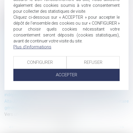
également des cookies soumis à votre consentement
pour collecter des statistiques de visite.
Cliquez ci-dessous sur « ACCEPTER » pour accepter le
Historique
dépôt de l'ensemble des cookies ou sur « CONFIGURER »
pour choisir quels cookies nécessitant votre
Devoir de vigilance des entreprises : perspectives européennes
consentement seront déposés (cookies statistiques),
Marché de l’art — Modernisation du cadre juridique
avant de continuer votre visite du site.
Adoption du Data Act : une nouvelle étape vers la construction
Plus d'informations
d’une souveraineté numérique européenne
Précisions en matière de bail d’habitation d’un logement
démembré
CONFIGURER
REFUSER
Qu’est-ce qu’un déchet ?
ACCEPTER
Dol du mandataire et responsabilité du mandant
Évaluation de l’âge par test osseux : le doute profite à l’intéressé !
Loi du 14 février 2022 en faveur de l’activité professionnelle
indépendante
Alta-Juris International recrute un(e) assistant(e) / secrétaire
général(e)
Vers un nouveau droit des biens belge
...
...
<<
<
5
6
7
8
9
10
11
>
>>