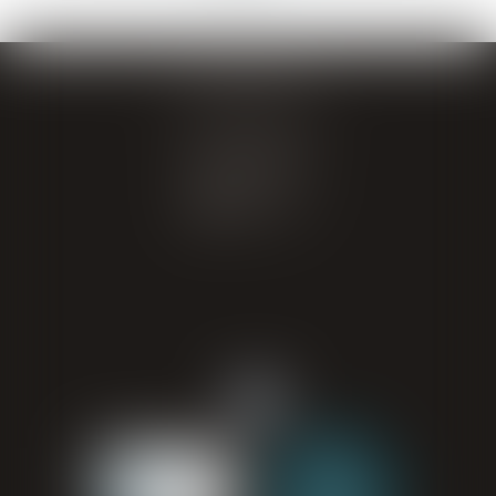
GIRAL AVOCATS
20 place de Verdun
65000 TARBES
Tél : 05 62 34 71 76
CONTACT