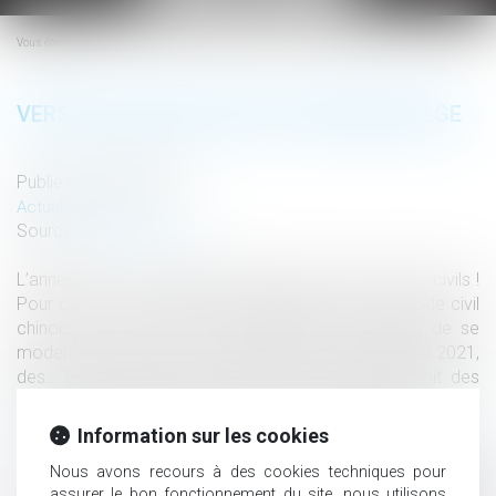
le
menu
Vous êtes ici :
VERS UN NOUVEAU DROIT DES BIENS BELGE
Publié le :
08/02/2022
Actualités altajuris
Source :
www.altajuris.com
L’année 2021 est une grande année pour les codes civils !
Pour cause : après l’entrée en vigueur du premier Code civil
chinois, c’est au tour de la législation civile belge de se
moderniser avec l’entrée en vigueur, le 1er septembre 2021,
des… Lire la suite › The post Vers un nouveau droit des
biens belge appeared first on ALTA-JURIS Internatio...
Lire
la suite
Information sur les cookies
Nous avons recours à des cookies techniques pour
assurer le bon fonctionnement du site, nous utilisons