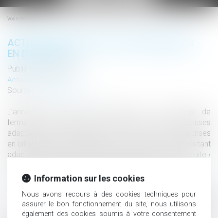
le
menu
Vous êtes ici :
ACTUALITÉS DU DROIT DES ENTREPRISES
EN DIFFICULTÉ
Publié le :
30/08/2021
Actualités altajuris
Source :
www.altajuris.com
L’année 2020, sa crise sanitaire et son cortège de
fermetures administratives ont conduit à de nombreuses
adaptations et modifications de notre droit des entreprises
en difficulté (Voir les ordonnances du 27 mars 2020 portant
adaptation des règles relatives aux difficultés… Lire la suite ›
The post Actualités du droit des entreprises en difficu...
Lire
la suite
Information sur les cookies
Nous avons recours à des cookies techniques pour
assurer le bon fonctionnement du site, nous utilisons
également des cookies soumis à votre consentement