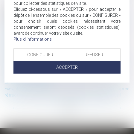
pour collecter des statistiques de visite.
Cliquez ci-dessous sur « ACCEPTER » pour accepter le
Historique
dépôt de l'ensemble des cookies ou sur « CONFIGURER »
pour choisir quels cookies nécessitant votre
Plafonnement des conditions d’octroi des crédits immobiliers
consentement seront déposés (cookies statistiques),
Après le RCS, le RM et le RAA, voici le RNE !
avant de continuer votre visite du site.
Le droit des sûretés nouveau est arrivé !
Plus d'informations
Inaction climatique : l’Etat pécuniairement sanctionné
Actualités du droit des entreprises en difficulté
CONFIGURER
REFUSER
Le futur (proche) de la Cour de Cassation
Panne informatique dans un cabinet d’avocats : qualification
ACCEPTER
de cause étrangère
La Lettre du Cercle N°64
La Lettre du Cercle N°63
Exécution forcée de la promesse unilatérale après
rétractation du promettant : revirement de jurisprudence !
...
...
<<
<
7
8
9
10
11
12
13
>
>>