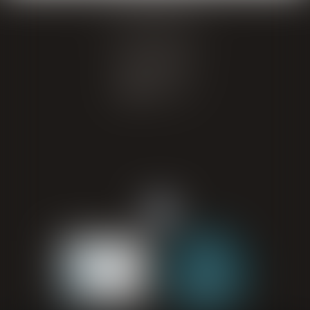
GIRAL AVOCATS
20 place de Verdun
65000 TARBES
Tél : 05 62 34 71 76
CONTACT