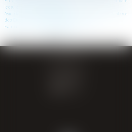
Fin de vie : deux propositions de loi adoptées en première
lecture par l’Assemblée nationale
Avis de la Cour internationale de Justice sur les obligations
des États en matière de changement climatique
Formation – Congrès Athènes 2025
...
<<
<
1
2
3
4
5
6
7
>
>>
GIRAL AVOCATS
20 place de Verdun
65000 TARBES
Tél : 05 62 34 71 76
CONTACT