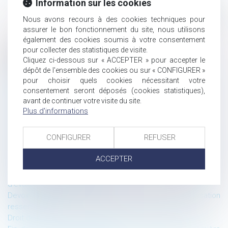
Information sur les cookies
Nous avons recours à des cookies techniques pour
assurer le bon fonctionnement du site, nous utilisons
également des cookies soumis à votre consentement
pour collecter des statistiques de visite.
Historique
Cliquez ci-dessous sur « ACCEPTER » pour accepter le
dépôt de l'ensemble des cookies ou sur « CONFIGURER »
Acte unique de cautionnement conclu par des époux et
pour choisir quels cookies nécessitant votre
engagement des biens communs
consentement seront déposés (cookies statistiques),
Chaine de contrats et garantie des vices cachés : précisions
avant de continuer votre visite du site.
sur l’appréciation de la connaissance du vice
Plus d'informations
Secret professionnel de l’avocat : une protection à deux
vitesses ?
CONFIGURER
REFUSER
Proposition de loi visant à réformer le régime de la
responsabilité civile et à améliorer l’indemnisation des
ACCEPTER
victimes
Justice pour le vivant : l’État contraint de revoir les protocoles
d’évaluation des pesticides
Devoir d’information précontractuelle : la Cour de cassation
resserre l’étau
Droit de la preuve et protection du secret des affaires