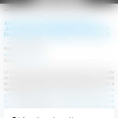
le
menu
Vous êtes ici :
AVIS DE LA COUR INTERNATIONALE DE
JUSTICE SUR LES OBLIGATIONS DES ÉTATS
EN MATIÈRE DE CHANGEMENT CLIMATIQUE
Auteur : Webmaster
Publié le :
11/08/2025
Actualités altajuris
Source :
www.altajuris.com
Le 23 juillet 2025, la Cour internationale de Justice a rendu
un avis consultatif très attendu sur les obligations des États
en matière de changement climatique. Cet avis, adopté à
l’unanimité par les juges de la Cour (fait rare dans…
Lire la
The post
suite ›
Avis de la Cour internationale de Justice sur
les obligations des États en matière de changement
appeared first on
.
climatique
ALTA-JURIS International
Lire la
suite