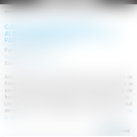
le
menu
Vous êtes ici :
CJUE : LA SAVEUR D’UN PRODUIT
ALIMENTAIRE N’EST PAS PROTÉGEABLE
PAR LE DROIT D’AUTEUR
Publié le :
28/01/2019
Actualités altajuris
Source :
www.altajuris.com
Arrêt rendu le 13 novembre 2018 par la Cour de justice de
l’Union Européenne : Saisie de la question de savoir si la
saveur d’un produit alimentaire (en l’occurrence celle de
fromages à tartiner) pouvait bénéficier de la protection du…
Lire la suite › The post CJUE : la saveur d’un produit
alimentaire n’est pas protégeable par le droit d’auteu...
Lire
la suite