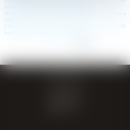
L’Open Data dans les marchés publics d’au moins 25.000
euros : Où publier les données essentielles ?
Vente aux enchères immobilières exceptionnelle : Château à
Chinon
L’Open Data dans les marchés publics d’au moins 25.000
euros : la notion de « données essentielles »
...
<<
<
11
12
13
14
15
16
17
>
>>
GIRAL AVOCATS
20 place de Verdun
65000 TARBES
Tél : 05 62 34 71 76
CONTACT