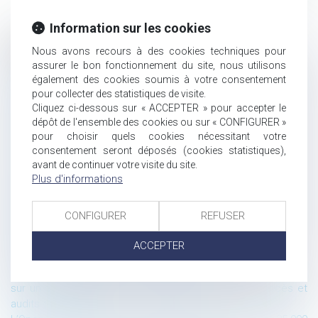
Information sur les cookies
Historique
Nous avons recours à des cookies techniques pour
assurer le bon fonctionnement du site, nous utilisons
Être valablement licencié(e) pour faute grave et percevoir
également des cookies soumis à votre consentement
malgré tout une indemnité : Les voies impénétrables du droit
pour collecter des statistiques de visite.
du travail néerlandais.
Cliquez ci-dessous sur « ACCEPTER » pour accepter le
La communication des algorithmes de Parcoursup face au
dépôt de l'ensemble des cookies ou sur « CONFIGURER »
secret des délibérations : une question déjà résolue
pour choisir quels cookies nécessitant votre
Les algorithmes de Parcoursup sont-ils des documents
consentement seront déposés (cookies statistiques),
communicables ?
avant de continuer votre visite du site.
Plus d'informations
CJUE : la saveur d’un produit alimentaire n’est pas
protégeable par le droit d’auteur
Sanction de la CNIL pour défaut de sécurité des données à
CONFIGURER
REFUSER
caractère personnel : pas besoin de mise en demeure si
l’incident est passé
ACCEPTER
le fichier TES validé par le Conseil d’Etat
Sécurité des données à caractère personnel accessibles
sur un site internet : les nécessaires restrictions d’accès et
audits de sécurité