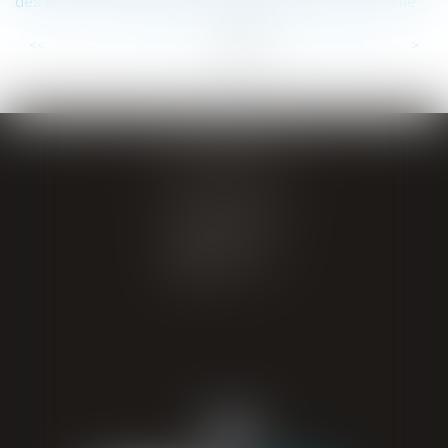
des juristes ? La question de l’utilisation du futur algorithme
...
...
<<
<
10
11
12
13
14
15
16
>
>>
GIRAL AVOCATS
20 place de Verdun
65000 TARBES
Tél : 05 62 34 71 76
CONTACT