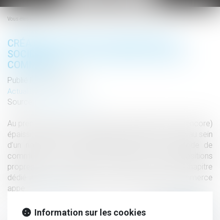
le
menu
Vous êtes ici :
CRÉATION D’UN CHAPITRE DÉDIÉ AUX
SOCIÉTÉS COTÉES AU SEIN DU CODE DE
COMMERCE
Publié le :
02/02/2021
Actualités altajuris
Source :
www.altajuris.com
Au premier janvier, notre Code de commerce s’est (encore)
épaissi. Il compte 78 articles supplémentaires logés au sein
d’un nouveau-né : le chapitre X du Titre II du Code de
commerce. Ce dernier est intitulé « des dispositions
propres aux… Lire la suite › The post Création d’un chapitre
dédié aux sociétés cotées au sein du Code de commerce
appe...
Lire la suite
Information sur les cookies