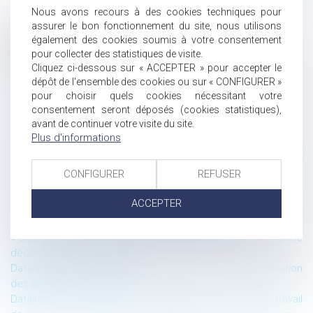
Nous avons recours à des cookies techniques pour
assurer le bon fonctionnement du site, nous utilisons
également des cookies soumis à votre consentement
Historique
pour collecter des statistiques de visite.
Cliquez ci-dessous sur « ACCEPTER » pour accepter le
Congrès Alta-Juris International 2021 à Nice
dépôt de l'ensemble des cookies ou sur « CONFIGURER »
Création d’un chapitre dédié aux sociétés cotées au sein du
pour choisir quels cookies nécessitant votre
Code de commerce
consentement seront déposés (cookies statistiques),
La Lettre du Cercle N°58
avant de continuer votre visite du site.
Concurrence déloyale : conditions et sanctions
Plus d'informations
Départ à la retraite du dirigeant de PME : précisions de Bercy
sur l’abattement lié la plus-value de cession des titres
CONFIGURER
REFUSER
Créer une structure pour s’implanter et traiter des affaires en
Espagne
ACCEPTER
« Stopcovid » et choix entre système centralisé et système
décentralisé : quid d’une approche pragmatique ?
« Stopcovid » et choix entre système centralisé et système
décentralisé : qui décide ?
Datajust : création d’une base de données sur l’indemnisation
des préjudices corporels
Datajust, point de départ d’une nouvelle conception du travail