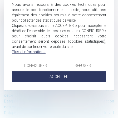
Nous avons recours à des cookies techniques pour
assurer le bon fonctionnement du site, nous utilisons
également des cookies soumis à votre consentement
Historique
pour collecter des statistiques de visite.
Cliquez ci-dessous sur « ACCEPTER » pour accepter le
Congrès Alta-Juris International 2021 à Nice
dépôt de l'ensemble des cookies ou sur « CONFIGURER »
Création d’un chapitre dédié aux sociétés cotées au sein du
pour choisir quels cookies nécessitant votre
Code de commerce
consentement seront déposés (cookies statistiques),
La Lettre du Cercle N°58
avant de continuer votre visite du site.
Concurrence déloyale : conditions et sanctions
Plus d'informations
Départ à la retraite du dirigeant de PME : précisions de Bercy
sur l’abattement lié la plus-value de cession des titres
CONFIGURER
REFUSER
Créer une structure pour s’implanter et traiter des affaires en
Espagne
ACCEPTER
« Stopcovid » et choix entre système centralisé et système
décentralisé : quid d’une approche pragmatique ?
« Stopcovid » et choix entre système centralisé et système
décentralisé : qui décide ?
Datajust : création d’une base de données sur l’indemnisation
des préjudices corporels
Datajust, point de départ d’une nouvelle conception du travail