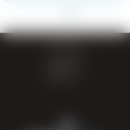
des juristes ? La question de l’utilisation du futur algorithme
...
...
<<
<
10
11
12
13
14
15
16
>
>>
GIRAL AVOCATS
20 place de Verdun
65000 TARBES
Tél : 05 62 34 71 76
CONTACT