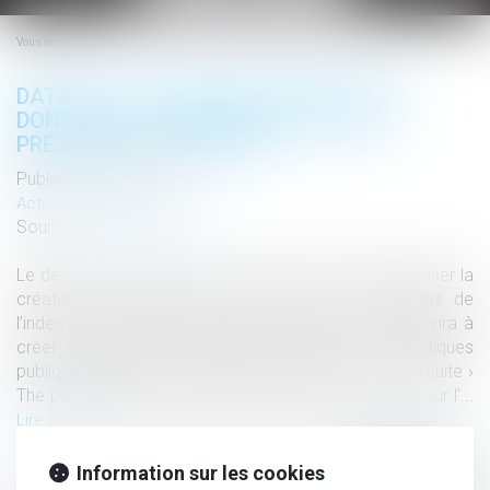
le
menu
Vous êtes ici :
DATAJUST : CRÉATION D’UNE BASE DE
DONNÉES SUR L’INDEMNISATION DES
PRÉJUDICES CORPORELS
Publié le :
10/04/2020
Actualités altajuris
Source :
www.altajuris.com
Le décret n° 2020-356 du 27 mars 2020 vient d’autoriser la
création d’une base de données sur les montants de
l’indemnisation des préjudices corporels, laquelle servira à
créer un algorithme permettant d’évaluer les politiques
publiques (par exemple d’évaluer l’impact de… Lire la suite ›
The post Datajust : création d’une base de données sur l’...
Lire la suite
Information sur les cookies