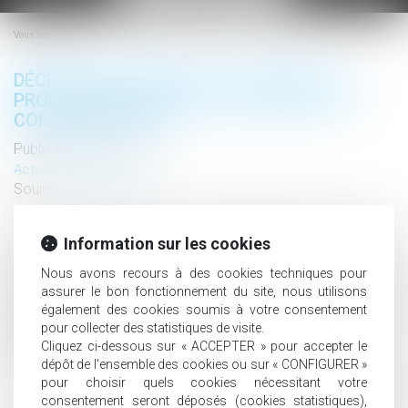
le
menu
Vous êtes ici :
DÉCÈS DE L’ADOPTANT AU COURS DE LA
PROCÉDURE D’ADOPTION ET RESPECT DU
CONTRADICTOIRE
Publié le :
09/07/2018
Actualités altajuris
Source :
www.altajuris.com
Article 355 du Code Civil : « L’adoption produit ses effets à
Information sur les cookies
compter du jour du dépôt de la requête en adoption ». En
l’espèce, le beau-père de deux femmes, demandeur en
Nous avons recours à des cookies techniques pour
adoption simple de ces dernières, était décédé au cours
assurer le bon fonctionnement du site, nous utilisons
de… Lire la suite › The post Décès de l’adoptant au cours de
également des cookies soumis à votre consentement
pour collecter des statistiques de visite.
la procédure d’adoption et respect du contradictoire
Cliquez ci-dessous sur « ACCEPTER » pour accepter le
appea...
Lire la suite
dépôt de l'ensemble des cookies ou sur « CONFIGURER »
pour choisir quels cookies nécessitant votre
consentement seront déposés (cookies statistiques),