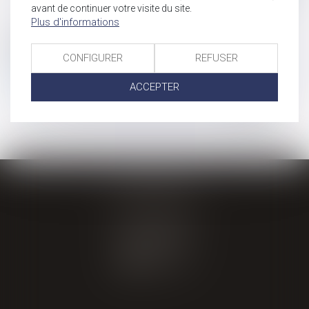
avant de continuer votre visite du site.
Plus d'informations
Historique
CONFIGURER
REFUSER
Décès de l’adoptant au cours de la procédure d’adoption et
respect du contradictoire
ACCEPTER
...
<<
<
11
12
13
14
15
16
17
>
>>
GIRAL AVOCATS
20 place de Verdun
65000 TARBES
Tél : 05 62 34 71 76
CONTACT