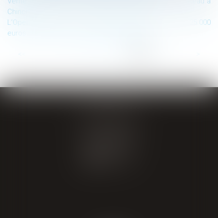
Vente aux enchères immobilières exceptionnelle : Château à
Chinon
L’Open Data dans les marchés publics d’au moins 25.000
euros : la notion de « données essentielles »
...
<<
<
11
12
13
14
15
16
17
>
>>
GIRAL AVOCATS
20 place de Verdun
65000 TARBES
Tél : 05 62 34 71 76
CONTACT