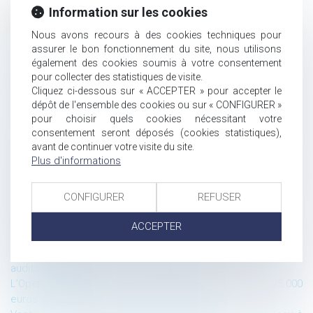
Information sur les cookies
Historique
Nous avons recours à des cookies techniques pour
Être valablement licencié(e) pour faute grave et percevoir
assurer le bon fonctionnement du site, nous utilisons
malgré tout une indemnité : Les voies impénétrables du droit
également des cookies soumis à votre consentement
du travail néerlandais.
pour collecter des statistiques de visite.
La communication des algorithmes de Parcoursup face au
Cliquez ci-dessous sur « ACCEPTER » pour accepter le
secret des délibérations : une question déjà résolue
dépôt de l'ensemble des cookies ou sur « CONFIGURER »
Les algorithmes de Parcoursup sont-ils des documents
pour choisir quels cookies nécessitant votre
communicables ?
consentement seront déposés (cookies statistiques),
CJUE : la saveur d’un produit alimentaire n’est pas
avant de continuer votre visite du site.
Plus d'informations
protégeable par le droit d’auteur
Sanction de la CNIL pour défaut de sécurité des données à
caractère personnel : pas besoin de mise en demeure si
CONFIGURER
REFUSER
l’incident est passé
le fichier TES validé par le Conseil d’Etat
ACCEPTER
Sécurité des données à caractère personnel accessibles
sur un site internet : les nécessaires restrictions d’accès et
audits de sécurité
L’Open Data dans les marchés publics d’au moins 25.000
euros : Où publier les données essentielles ?