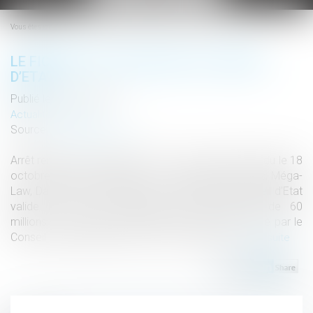
le
menu
Vous êtes ici :
LE FICHIER TES VALIDÉ PAR LE CONSEIL
D’ETAT
Publié le :
14/01/2019
Actualités altajuris
Source :
www.altajuris.com
Arrêt rendu le 18 octobre 2018 : Dans un arrêt rendu le 18
octobre 2018 (N° 404996 ; P. Sirinelli, Méga-fichiers, Méga-
Law, Dalloz IP/IT 2018, p.569 ; Vie privée : le Conseil d’Etat
valide le fichier rassemblant les informations de 60
millions… Lire la suite › The post le fichier TES validé par le
Conseil d’Etat appeared first on ALTA-JURIS...
Lire la suite