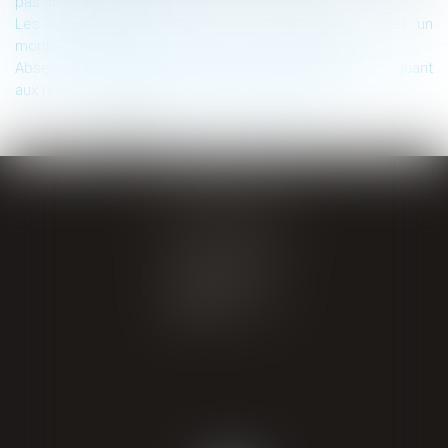
pas un atout indivisible
Les cautions ne peuvent être condamnées à payer un
montant total plus important que la dette garantie
Absence d’obligation de conseil ou de mise en garde quant
aux risques de l’investissement en cryptoactifs
...
<<
<
1
2
3
4
5
6
7
>
>>
GIRAL AVOCATS
20 place de Verdun
65000 TARBES
Tél : 05 62 34 71 76
CONTACT