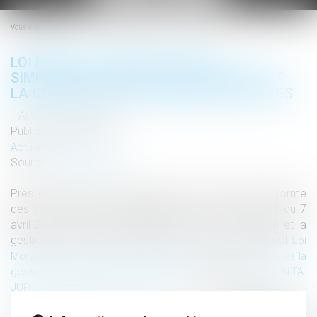
le
menu
Vous êtes ici :
LOI MOREL-TURQUOIS VISANT À
SIMPLIFIER LA SORTIE DE L’INDIVISION ET
LA GESTION DES SUCCESSIONS VACANTES
Auteur : Webmaster
Publié le :
26/05/2026
Actualités altajuris
Source :
www.altajuris.com
Près de vingt ans après l’entrée en vigueur de la réforme
des successions et des libéralités, la loi n° 2026-248 du 7
avril 2026 « visant à simplifier la sortie de l’indivision et la
gestion des successions vacantes » vient […] The post
Loi
Morel-Turquois visant à simplifier la sortie de l’indivision et la
appeared first on
gestion des successions vacantes
ALTA-
.
JURIS International
Lire la suite