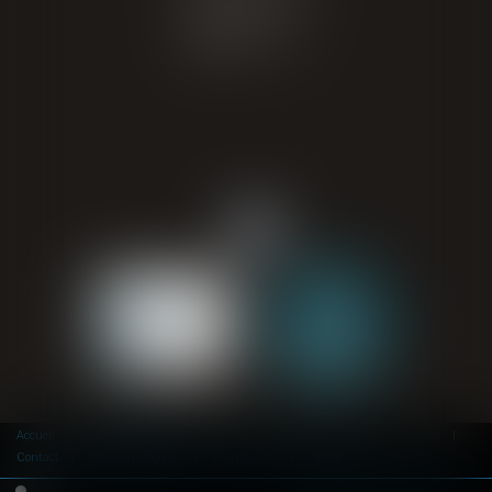
Tél : 05 62 34 71 76
CONTACT
Accueil
Domaines d'activité
Avocats
Honoraires
Actualités
Contact
Mentions légales
Plan du site
Articles