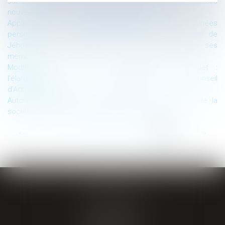
sur un autre site constitue une communication à un public
nouveau et nécessite le consentement de l’auteur
Application de la réglementation sur les données
personnelles à l’activité de prédication des témoins de
Jéhova et coresponsabilité de la communauté et de ses
membres
Modification du Code de gouvernance Afep-Medef :
l’élargissement des responsabilités du Conseil
d’Administration
Autonomie juridique des sociétés et responsabilité de la
société mère vis-à-vis des salariés d’une filiale
...
<<
<
11
12
13
14
15
16
17
>
>>
GIRAL AVOCATS
20 place de Verdun
65000 TARBES