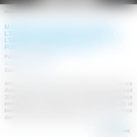
le
menu
Vous êtes ici :
MANSUÉTUDE ET BIENVEILLANCE DANS
L’APPLICATION DU DROIT : LE DROIT À
L’ERREUR DANS LES RELATIONS ENTRE LE
PUBLIC ET L’ADMINISTRATION
Publié le :
16/10/2018
Actualités altajuris
Source :
www.altajuris.com
Article 2 de la loi du 10 août 2018 pour un Etat au service
d’une société de confiance : L’article 2 de la loi du 10 août
2018 pour un Etat au service d’une société de confiance
introduit dans le… Lire la suite › The post Mansuétude et
bienveillance dans l’application du droit : le droit à l’erreur
dans les relations entre le public et l’admin...
Lire la suite