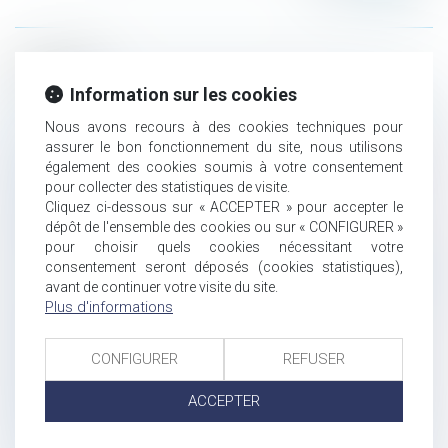
Historique
Information sur les cookies
Droit à l’effacement des données personnelles figurant dans
le TAJ : le juge judiciaire est compétent en cas de refus
Nous avons recours à des cookies techniques pour
opposé par le Procureur de la République
assurer le bon fonctionnement du site, nous utilisons
Mansuétude et bienveillance dans l’application du droit : le
également des cookies soumis à votre consentement
droit à l’erreur dans les relations entre le public et
pour collecter des statistiques de visite.
Cliquez ci-dessous sur « ACCEPTER » pour accepter le
l’administration
dépôt de l'ensemble des cookies ou sur « CONFIGURER »
19ème congrès ALTA-JURIS à Rome
pour choisir quels cookies nécessitant votre
Les propos injurieux tenus par un groupe Facebook intitulé
consentement seront déposés (cookies statistiques),
« extermination des directrices chieuses » ne présentent pas
avant de continuer votre visite du site.
un caractère public, justifiant le licenciement, dès lors qu’il
Plus d'informations
s’agit d’un groupe fermé de 14 personnes.
L’extra-territorialité du CLOUD Act américain : une menace
CONFIGURER
REFUSER
pour le respect des réglementations européennes ?
Vers un système de « crédit social » en Chine : « Bienvenue à
ACCEPTER
Gattaca » !
Photographie protégée par le droit d’auteur : sa publication