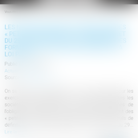
le
menu
Vous êtes ici :
LES NOUVEAUX SEUILS DE DÉFINITION DES
« PETITES ENTREPRISES » ISSU DU DÉCRET
DU 29 MAI 2019 ET LES ALLÈGEMENTS DES
FORMALITÉS COMPTABLES ISSUES DE LA
LOI PACTE
Publié le :
17/06/2019
Actualités altajuris
Source :
www.altajuris.com
On se souvient que depuis la loi du 10 août 2018 (pour les
exercices clos à compter du 11 août 2018), toutes les
sociétés commerciales sont désormais dispensées de
l’obligation d’établir le rapport de gestion si elles sont des
« petites… Lire la suite › The post Les nouveaux seuils de
définition des « petites entreprises » issu du décret du 29...
Lire la suite