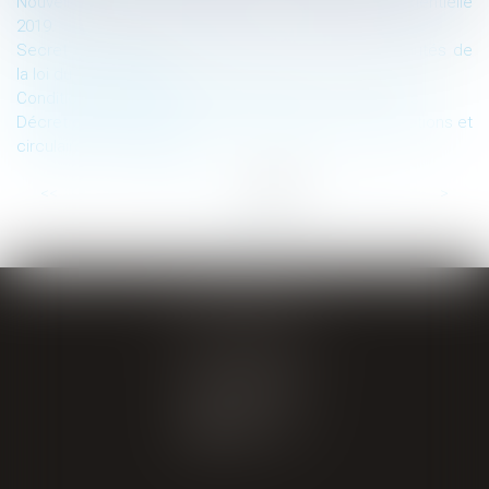
Nouvelle formation E-Learning : Actualité jurisprudentielle
2019.
Secret des affaires de procédure civile : les nouveautés de
la loi du 23 mars 2019
Conditions de licéité de la géolocalisation des salariés
Décret du 28 novembre 2018 : abrogration des instructions et
circulaires non publiées
...
<<
<
11
12
13
14
15
16
17
>
>>
GIRAL AVOCATS
20 place de Verdun
65000 TARBES
Tél : 05 62 34 71 76
CONTACT