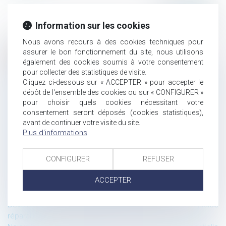
Information sur les cookies
Nous avons recours à des cookies techniques pour
assurer le bon fonctionnement du site, nous utilisons
Historique
également des cookies soumis à votre consentement
Les dispositions de la loi Pacte sur les véhicules autonomes :
pour collecter des statistiques de visite.
Cliquez ci-dessous sur « ACCEPTER » pour accepter le
les conditions de circulation et le régime de responsabilité
dépôt de l'ensemble des cookies ou sur « CONFIGURER »
pénale.
pour choisir quels cookies nécessitant votre
Contrats à distance : Amazon n’est pas tenu de communiquer
consentement seront déposés (cookies statistiques),
son numéro de téléphone
avant de continuer votre visite du site.
SkypeOut est un service de communications électroniques
Plus d'informations
au sens de la directive-cadre du 7 mars 2002
Gmail n’est pas un service de communications électroniques
CONFIGURER
REFUSER
au sens de la directive-cadre du 7 mars 2002
Les nouveaux seuils de définition des « petites entreprises »
ACCEPTER
issu du décret du 29 mai 2019 et les allègements des
formalités comptables issues de la loi PACTE
Devoir de mise en garde du banquier : la notion de préjudice
réparable