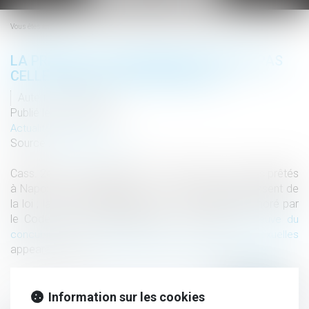
le
menu
Vous êtes ici :
LA PREUVE DU CONCUBINAGE N’EXIGE PAS
CELLE DE RELATIONS SEXUELLES
Auteur : Webmaster
Publié le :
01/06/2026
Actualités altajuris
Source :
www.altajuris.com
Cass. 2e civ., 19 mars 2026, n° 23-21.482 Les mots prêtés
à Napoléon sont célèbres : « Les concubins se passent de
la loi ; la loi se désintéresse d’eux ». Longtemps ignoré par
le Code civil, le concubinage […] The post
La preuve du
concubinage n’exige pas celle de relations sexuelles
appeared first on
.
ALTA-JURIS International
Lire la suite
Information sur les cookies