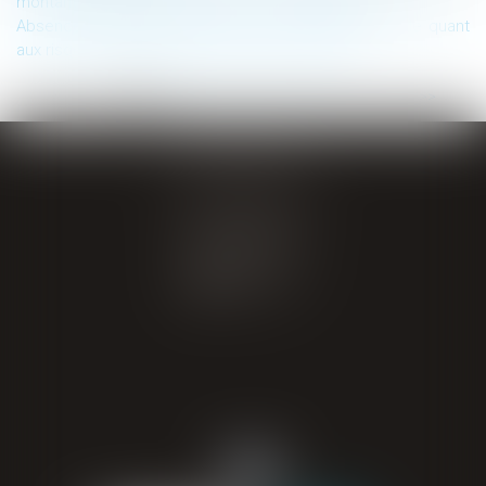
montant total plus important que la dette garantie
Absence d’obligation de conseil ou de mise en garde quant
aux risques de l’investissement en cryptoactifs
...
<<
<
1
2
3
4
5
6
7
>
>>
GIRAL AVOCATS
20 place de Verdun
65000 TARBES
Tél : 05 62 34 71 76
CONTACT