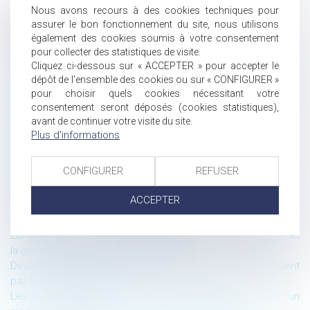
Nous avons recours à des cookies techniques pour
assurer le bon fonctionnement du site, nous utilisons
Historique
également des cookies soumis à votre consentement
La recevabilité de l’appel formé par le tuteur au nom du
pour collecter des statistiques de visite.
Cliquez ci-dessous sur « ACCEPTER » pour accepter le
majeur sous tutelle
dépôt de l'ensemble des cookies ou sur « CONFIGURER »
GPA à l’étranger et reconnaissance en France de la filiation
pour choisir quels cookies nécessitant votre
établie par jugement étranger
consentement seront déposés (cookies statistiques),
Faute d’imprudence de la victime et partage de
avant de continuer votre visite du site.
responsabilité
Plus d'informations
Préjudice d’anxiété et prescription de l’action en
responsabilité
CONFIGURER
REFUSER
Rectification d’un acte notarié de vente immobilière : une
action personnelle soumise à la prescription quinquennale
ACCEPTER
La preuve du concubinage n’exige pas celle de relations
sexuelles
Loi Morel-Turquois visant à simplifier la sortie de l’indivision et
la gestion des successions vacantes
Deux biens ruraux aux propriétaires différents ne constituent
pas un atout indivisible
Les cautions ne peuvent être condamnées à payer un