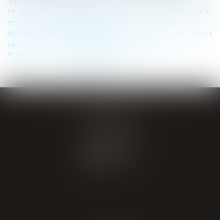
Droit de la preuve et protection du secret des affaires
Fin de vie : deux propositions de loi adoptées en première
lecture par l’Assemblée nationale
Avis de la Cour internationale de Justice sur les obligations
des États en matière de changement climatique
Formation – Congrès Athènes 2025
...
<<
<
1
2
3
4
5
6
7
>
>>
GIRAL AVOCATS
20 place de Verdun
65000 TARBES
Tél : 05 62 34 71 76
CONTACT