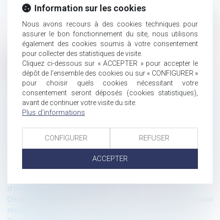
.
International
Lire la suite
Information sur les cookies
Nous avons recours à des cookies techniques pour
assurer le bon fonctionnement du site, nous utilisons
également des cookies soumis à votre consentement
pour collecter des statistiques de visite.
Cliquez ci-dessous sur « ACCEPTER » pour accepter le
Historique
dépôt de l'ensemble des cookies ou sur « CONFIGURER »
Acte unique de cautionnement conclu par des époux et
pour choisir quels cookies nécessitant votre
engagement des biens communs
consentement seront déposés (cookies statistiques),
Chaine de contrats et garantie des vices cachés : précisions
avant de continuer votre visite du site.
Plus d'informations
sur l’appréciation de la connaissance du vice
Secret professionnel de l’avocat : une protection à deux
vitesses ?
CONFIGURER
REFUSER
Proposition de loi visant à réformer le régime de la
responsabilité civile et à améliorer l’indemnisation des
ACCEPTER
victimes
Justice pour le vivant : l’État contraint de revoir les protocoles
d’évaluation des pesticides
Devoir d’information précontractuelle : la Cour de cassation
resserre l’étau