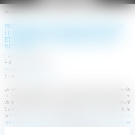
le
menu
Vous êtes ici :
PROPOSITION DE LOI VISANT À RÉFORMER
LE RÉGIME DE LA RESPONSABILITÉ CIVILE
ET À AMÉLIORER L’INDEMNISATION DES
VICTIMES
Auteur : Webmaster
Publié le :
21/10/2025
Actualités altajuris
Source :
www.altajuris.com
La récente proposition de loi visant à réformer le régime de
la responsabilité civile et à améliorer l’indemnisation des
victimes, déposée le 16 septembre 2025 par le député
Sacha Houlié, marque peut-être le retour sur le devant de la
scène…
The post
Lire la suite ›
Proposition de loi visant à
réformer le régime de la responsabilité civile et à améliorer
appeared first on
l’indemnisation des victimes
ALTA-JURIS