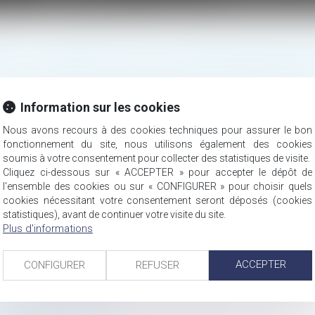
E DE LA PREUVE EN CAS DE COMPTE-RENDU OP
Information sur les cookies
Nous avons recours à des cookies techniques pour assurer le bon
fonctionnement du site, nous utilisons également des cookies
soumis à votre consentement pour collecter des statistiques de visite.
pe, en vertu de l’article L1142-1 du Code de la santé publique, 
Cliquez ci-dessous sur « ACCEPTER » pour accepter le dépôt de
fessionnels de santé…
The post
Lire la suite ›
Responsabilité médic
l'ensemble des cookies ou sur « CONFIGURER » pour choisir quels
.
 International
Lire la suite
cookies nécessitant votre consentement seront déposés (cookies
statistiques), avant de continuer votre visite du site.
Plus d'informations
ACCEPTER
CONFIGURER
REFUSER
par une flaque d’essence