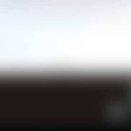
e procès civil
tif à l’espace européen des données de santé
 cas de compte-rendu opératoire incomplet
en matière d’IA
érouler la stratégie Marketing
és obligatoires
...
<<
<
1
2
3
4
5
6
7
>
>>