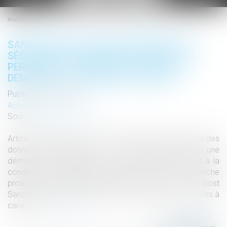
le
menu
Vous êtes ici :
SANCTION DE LA CNIL POUR DÉFAUT DE
SÉCURITÉ DES DONNÉES À CARACTÈRE
PERSONNEL : PAS BESOIN DE MISE EN
DEMEURE SI L’INCIDENT EST PASSÉ
Publié le :
21/01/2019
Actualités altajuris
Source :
www.altajuris.com
Article 7 de la loi du 20 juin 2018 relative à la protection des
données personnelles : Si la Cnil s’inscrit dans une
démarche d’accompagnement des entreprises, c’est à la
condition que celles-ci s’engagent dans une démarche
proactive, conformément aux… Lire la suite › The post
Sanction de la CNIL pour défaut de sécurité des données à
caractèr...
Lire la suite