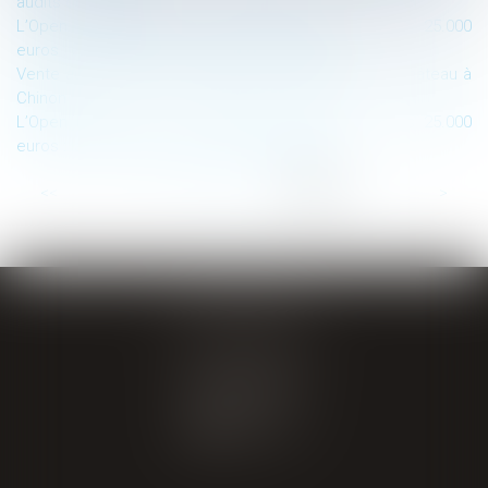
audits de sécurité
L’Open Data dans les marchés publics d’au moins 25.000
euros : Où publier les données essentielles ?
Vente aux enchères immobilières exceptionnelle : Château à
Chinon
L’Open Data dans les marchés publics d’au moins 25.000
euros : la notion de « données essentielles »
...
<<
<
11
12
13
14
15
16
17
>
>>
GIRAL AVOCATS
20 place de Verdun
65000 TARBES
Tél : 05 62 34 71 76
CONTACT