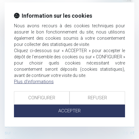
Information sur les cookies
Nous avons recours à des cookies techniques pour
Historique
assurer le bon fonctionnement du site, nous utilisons
Être valablement licencié(e) pour faute grave et percevoir
également des cookies soumis à votre consentement
malgré tout une indemnité : Les voies impénétrables du droit
pour collecter des statistiques de visite.
Cliquez ci-dessous sur « ACCEPTER » pour accepter le
du travail néerlandais.
dépôt de l'ensemble des cookies ou sur « CONFIGURER »
La communication des algorithmes de Parcoursup face au
pour choisir quels cookies nécessitant votre
secret des délibérations : une question déjà résolue
consentement seront déposés (cookies statistiques),
Les algorithmes de Parcoursup sont-ils des documents
avant de continuer votre visite du site.
communicables ?
Plus d'informations
CJUE : la saveur d’un produit alimentaire n’est pas
protégeable par le droit d’auteur
CONFIGURER
REFUSER
Sanction de la CNIL pour défaut de sécurité des données à
caractère personnel : pas besoin de mise en demeure si
ACCEPTER
l’incident est passé
le fichier TES validé par le Conseil d’Etat
Sécurité des données à caractère personnel accessibles
sur un site internet : les nécessaires restrictions d’accès et