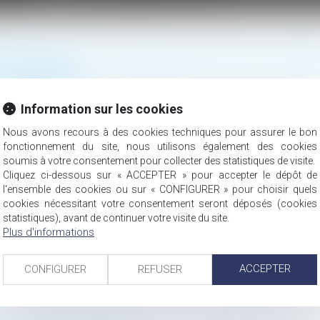
E PERSONNEL ACCESSIBLES SUR UN SITE INTERN
E SÉCURITÉ
Information sur les cookies
Nous avons recours à des cookies techniques pour assurer le bon
fonctionnement du site, nous utilisons également des cookies
soumis à votre consentement pour collecter des statistiques de visite.
8 : La délibération de la formation restreinte de la Cnil cond
Cliquez ci-dessous sur « ACCEPTER » pour accepter le dépôt de
i 2018 ; Ch. Galichet, Amende record… Lire la suite › The p
l'ensemble des cookies ou sur « CONFIGURER » pour choisir quels
cookies nécessitant votre consentement seront déposés (cookies
statistiques), avant de continuer votre visite du site.
Plus d'informations
ACCEPTER
CONFIGURER
REFUSER
rcevoir malgré tout une indemnité : Les voies impénétrables du droi