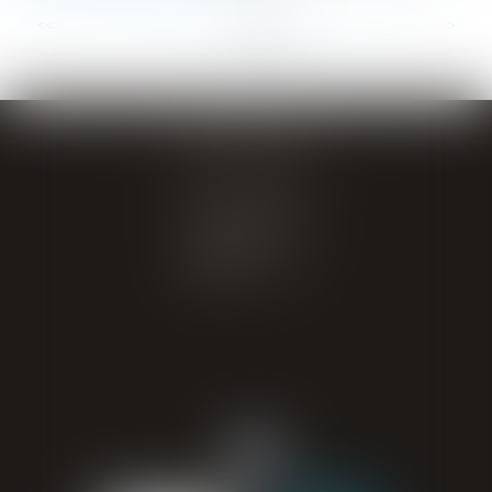
...
...
<<
<
9
10
11
12
13
14
15
>
>>
GIRAL AVOCATS
20 place de Verdun
65000 TARBES
Tél : 05 62 34 71 76
CONTACT