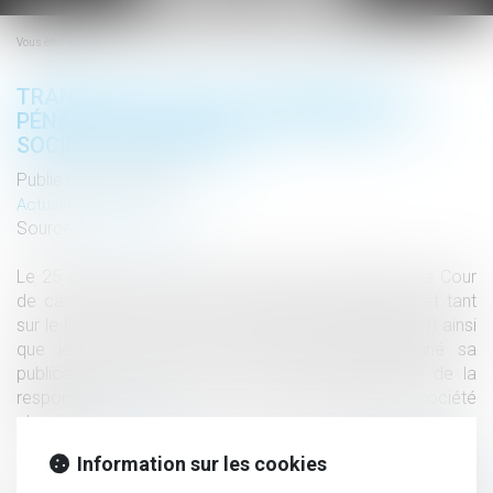
le
menu
Vous êtes ici :
TRANSMISSION DE LA RESPONSABILITÉ
PÉNALE DE LA SOCIÉTÉ ABSORBÉE À LA
SOCIÉTÉ ABSORBANTE
Publié le :
12/02/2021
Actualités altajuris
Source :
www.altajuris.com
Le 25 novembre dernier, la chambre criminelle de la Cour
de cassation a rendu une décision d’un grand intérêt tant
sur le fond que sur la forme. Sa large diffusion (P+B+I) ainsi
que les nombreux documents ayant accompagné sa
publication… Lire la suite › The post Transmission de la
responsabilité pénale de la société absorbée à la société
absorb...
Lire la suite
Information sur les cookies