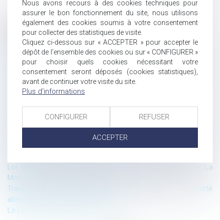
Nous avons recours à des cookies techniques pour
assurer le bon fonctionnement du site, nous utilisons
également des cookies soumis à votre consentement
Historique
pour collecter des statistiques de visite.
Cliquez ci-dessous sur « ACCEPTER » pour accepter le
Revirement de jurisprudence relatif à la prise en compte des
dépôt de l'ensemble des cookies ou sur « CONFIGURER »
évolutions de la jurisprudence
pour choisir quels cookies nécessitant votre
l’entente des fabricants de sandwichs industriels
consentement seront déposés (cookies statistiques),
sanctionnée
avant de continuer votre visite du site.
Plus d'informations
Bail commercial : constitutionnalité de l’indemnité d’éviction
Lancement du Parquet européen
Lettre du Cercle N°60
CONFIGURER
REFUSER
Preuve pénale : recevabilité de l’enregistrement clandestin
fourni par un journaliste
ACCEPTER
Rejet de la force majeure invoquée par le créancier d’une
obligation
Loi de financement de la Sécurité sociale 2021 – Ag2r La
Mondiale / Cabex / Alta-Juris
Transmission de la responsabilité pénale de la société
absorbée à la société absorbante
La Lettre du Cercle N°59