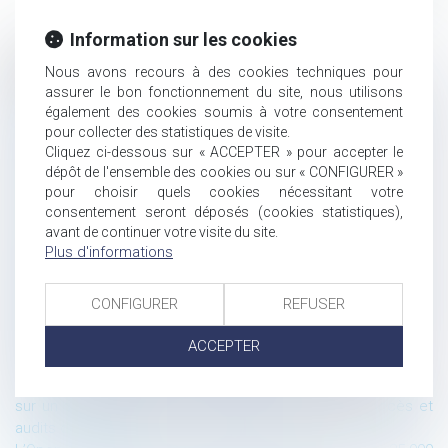
Information sur les cookies
Historique
Nous avons recours à des cookies techniques pour
assurer le bon fonctionnement du site, nous utilisons
Être valablement licencié(e) pour faute grave et percevoir
également des cookies soumis à votre consentement
malgré tout une indemnité : Les voies impénétrables du droit
pour collecter des statistiques de visite.
du travail néerlandais.
Cliquez ci-dessous sur « ACCEPTER » pour accepter le
La communication des algorithmes de Parcoursup face au
dépôt de l'ensemble des cookies ou sur « CONFIGURER »
secret des délibérations : une question déjà résolue
pour choisir quels cookies nécessitant votre
Les algorithmes de Parcoursup sont-ils des documents
consentement seront déposés (cookies statistiques),
communicables ?
avant de continuer votre visite du site.
Plus d'informations
CJUE : la saveur d’un produit alimentaire n’est pas
protégeable par le droit d’auteur
Sanction de la CNIL pour défaut de sécurité des données à
CONFIGURER
REFUSER
caractère personnel : pas besoin de mise en demeure si
l’incident est passé
ACCEPTER
le fichier TES validé par le Conseil d’Etat
Sécurité des données à caractère personnel accessibles
sur un site internet : les nécessaires restrictions d’accès et
audits de sécurité