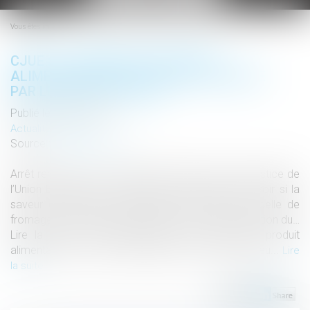
le
menu
Vous êtes ici :
CJUE : LA SAVEUR D’UN PRODUIT
ALIMENTAIRE N’EST PAS PROTÉGEABLE
PAR LE DROIT D’AUTEUR
Publié le :
28/01/2019
Actualités altajuris
Source :
www.altajuris.com
Arrêt rendu le 13 novembre 2018 par la Cour de justice de
l’Union Européenne : Saisie de la question de savoir si la
saveur d’un produit alimentaire (en l’occurrence celle de
fromages à tartiner) pouvait bénéficier de la protection du…
Lire la suite › The post CJUE : la saveur d’un produit
alimentaire n’est pas protégeable par le droit d’auteu...
Lire
la suite