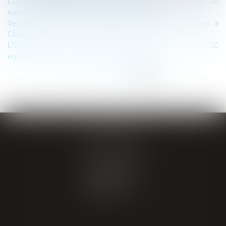
L’Open Data dans les marchés publics d’au moins 25.000
euros : Où publier les données essentielles ?
Vente aux enchères immobilières exceptionnelle : Château à
Chinon
L’Open Data dans les marchés publics d’au moins 25.000
euros : la notion de « données essentielles »
...
<<
<
11
12
13
14
15
16
17
>
>>
GIRAL AVOCATS
20 place de Verdun
65000 TARBES
Tél : 05 62 34 71 76
CONTACT