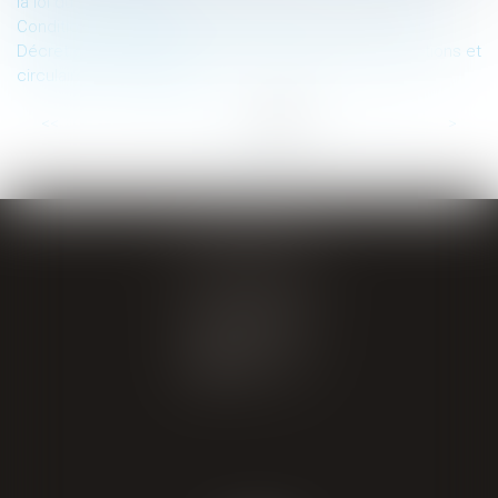
la loi du 23 mars 2019
Conditions de licéité de la géolocalisation des salariés
Décret du 28 novembre 2018 : abrogration des instructions et
circulaires non publiées
...
<<
<
11
12
13
14
15
16
17
>
>>
GIRAL AVOCATS
20 place de Verdun
65000 TARBES
Tél : 05 62 34 71 76
CONTACT