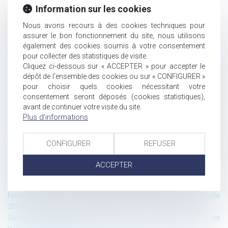
Information sur les cookies
Historique
Nous avons recours à des cookies techniques pour
assurer le bon fonctionnement du site, nous utilisons
Les dispositions de la loi Pacte sur les véhicules autonomes :
également des cookies soumis à votre consentement
les conditions de circulation et le régime de responsabilité
pour collecter des statistiques de visite.
pénale.
Cliquez ci-dessous sur « ACCEPTER » pour accepter le
Contrats à distance : Amazon n’est pas tenu de communiquer
dépôt de l'ensemble des cookies ou sur « CONFIGURER »
son numéro de téléphone
pour choisir quels cookies nécessitant votre
SkypeOut est un service de communications électroniques
consentement seront déposés (cookies statistiques),
au sens de la directive-cadre du 7 mars 2002
avant de continuer votre visite du site.
Plus d'informations
Gmail n’est pas un service de communications électroniques
au sens de la directive-cadre du 7 mars 2002
Les nouveaux seuils de définition des « petites entreprises »
CONFIGURER
REFUSER
issu du décret du 29 mai 2019 et les allègements des
formalités comptables issues de la loi PACTE
ACCEPTER
Devoir de mise en garde du banquier : la notion de préjudice
réparable
Nouvelle formation E-Learning : Actualité jurisprudentielle
2019.
Secret des affaires de procédure civile : les nouveautés de