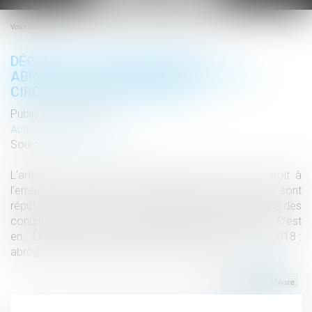
le
menu
Vous êtes ici :
DÉCRET DU 28 NOVEMBRE 2018 :
ABROGRATION DES INSTRUCTIONS ET
CIRCULAIRES NON PUBLIÉES
Publié le :
18/03/2019
Actualités altajuris
Source :
www.altajuris.com
L’article L.312-2 du CRPA, issu de la loi sur le « droit à
l’erreur », prévoit que « les instructions et circulaires sont
réputées abrogées si elles n’ont pas été publiées, dans des
conditions et selon des modalités fixées par décret ». C’est
en… Lire la suite › The post Décret du 28 novembre 2018 :
abrogration des instructions et circulaires n...
Lire la suite