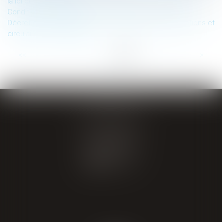
la loi du 23 mars 2019
Conditions de licéité de la géolocalisation des salariés
Décret du 28 novembre 2018 : abrogration des instructions et
circulaires non publiées
...
<<
<
11
12
13
14
15
16
17
>
>>
GIRAL AVOCATS
20 place de Verdun
65000 TARBES
Tél : 05 62 34 71 76
CONTACT