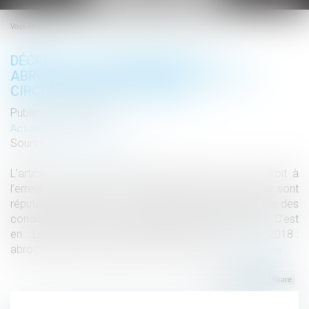
le
menu
Vous êtes ici :
DÉCRET DU 28 NOVEMBRE 2018 :
ABROGRATION DES INSTRUCTIONS ET
CIRCULAIRES NON PUBLIÉES
Publié le :
18/03/2019
Actualités altajuris
Source :
www.altajuris.com
L’article L.312-2 du CRPA, issu de la loi sur le « droit à
l’erreur », prévoit que « les instructions et circulaires sont
réputées abrogées si elles n’ont pas été publiées, dans des
conditions et selon des modalités fixées par décret ». C’est
en… Lire la suite › The post Décret du 28 novembre 2018 :
abrogration des instructions et circulaires n...
Lire la suite