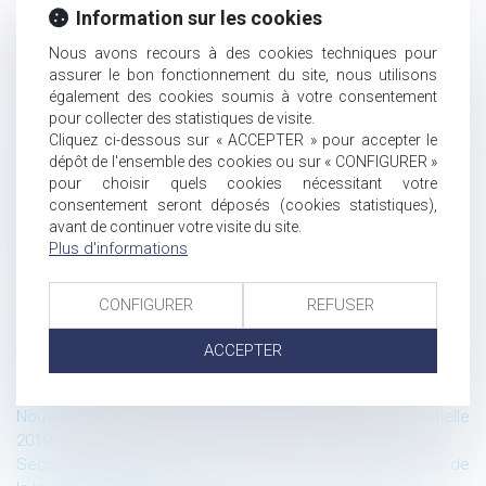
Information sur les cookies
Historique
Nous avons recours à des cookies techniques pour
assurer le bon fonctionnement du site, nous utilisons
Les dispositions de la loi Pacte sur les véhicules autonomes :
également des cookies soumis à votre consentement
les conditions de circulation et le régime de responsabilité
pour collecter des statistiques de visite.
pénale.
Cliquez ci-dessous sur « ACCEPTER » pour accepter le
Contrats à distance : Amazon n’est pas tenu de communiquer
dépôt de l'ensemble des cookies ou sur « CONFIGURER »
son numéro de téléphone
pour choisir quels cookies nécessitant votre
SkypeOut est un service de communications électroniques
consentement seront déposés (cookies statistiques),
au sens de la directive-cadre du 7 mars 2002
avant de continuer votre visite du site.
Plus d'informations
Gmail n’est pas un service de communications électroniques
au sens de la directive-cadre du 7 mars 2002
Les nouveaux seuils de définition des « petites entreprises »
CONFIGURER
REFUSER
issu du décret du 29 mai 2019 et les allègements des
formalités comptables issues de la loi PACTE
ACCEPTER
Devoir de mise en garde du banquier : la notion de préjudice
réparable
Nouvelle formation E-Learning : Actualité jurisprudentielle
2019.
Secret des affaires de procédure civile : les nouveautés de