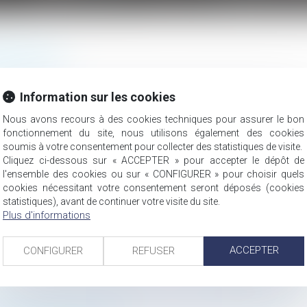
IL D’ETAT
Information sur les cookies
Nous avons recours à des cookies techniques pour assurer le bon
fonctionnement du site, nous utilisons également des cookies
du le 18 octobre 2018 (N° 404996 ; P. Sirinelli, Méga-fichiers, M
soumis à votre consentement pour collecter des statistiques de visite.
formations de 60 millions… Lire la suite › The post le fichier TES 
Cliquez ci-dessous sur « ACCEPTER » pour accepter le dépôt de
l'ensemble des cookies ou sur « CONFIGURER » pour choisir quels
cookies nécessitant votre consentement seront déposés (cookies
statistiques), avant de continuer votre visite du site.
Plus d'informations
ACCEPTER
CONFIGURER
REFUSER
rcevoir malgré tout une indemnité : Les voies impénétrables du droi
ace au secret des délibérations : une question déjà résolue