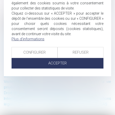
également des cookies soumis à votre consentement
pour collecter des statistiques de visite.
Cliquez ci-dessous sur « ACCEPTER » pour accepter le
dépôt de l'ensemble des cookies ou sur « CONFIGURER »
Historique
pour choisir quels cookies nécessitant votre
consentement seront déposés (cookies statistiques),
La protection sociale de l’avocat en 2024
avant de continuer votre visite du site.
Congrès Alta-Juris International 2024 à Saint-Malo
Plus d'informations
Droit à la preuve : 1 – Loyauté de la preuve : 0
Alta-Juris vous souhaite une bonne année 2024
CONFIGURER
REFUSER
Droit à congé payé : inconventionnalité du droit français et
appel à légiférer
ACCEPTER
Congrès Alta-Juris International 2023 à Vienne
Le contrôle des « foires aux questions » par le juge
administratif
Visites domiciliaires de l’AMF et respect au droit à la vie
privée : tâtonnements et revirement
Droit de l’Union européenne : pleins feux sur la RSE !
Interrogation sur la constitutionnalité des dispositions
législatives encadrant les clauses d’exclusion dans les SAS