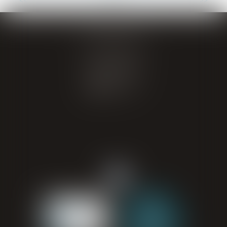
...
...
<<
<
3
4
5
6
7
8
9
>
>>
GIRAL AVOCATS
20 place de Verdun
65000 TARBES
Tél : 05 62 34 71 76
CONTACT