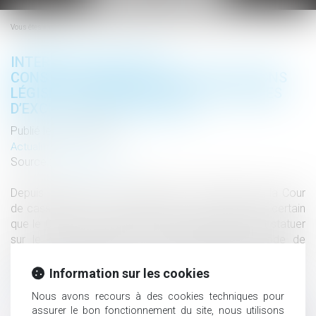
le
menu
Vous êtes ici :
INTERROGATION SUR LA
CONSTITUTIONNALITÉ DES DISPOSITIONS
LÉGISLATIVES ENCADRANT LES CLAUSES
D’EXCLUSION DANS LES SAS
Publié le :
21/10/2022
Actualités altajuris
Source :
www.altajuris.com
Depuis la décision de la chambre commerciale de la Cour
de cassation du 12 octobre 2022, il est désormais certain
que le Conseil constitutionnel devra prochainement statuer
sur le point de savoir si les dispositions du Code de
commerce encadrant… Lire la suite › The post Interrogation
sur la constitutionnalité des dispositions législatives enca...
Information sur les cookies
Lire la suite
Nous avons recours à des cookies techniques pour
assurer le bon fonctionnement du site, nous utilisons