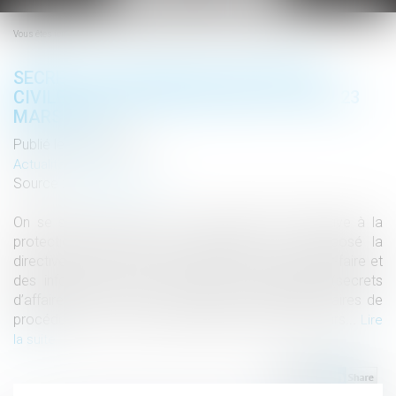
le
menu
Vous êtes ici :
SECRET DES AFFAIRES DE PROCÉDURE
CIVILE : LES NOUVEAUTÉS DE LA LOI DU 23
MARS 2019
Publié le :
09/04/2019
Actualités altajuris
Source :
www.altajuris.com
On se souvient que la loi du 30 juillet 2018 relative à la
protection du secret des affaires, qui a transposé la
directive du 8 juin 2016 sur la protection des savoir-faire et
des informations commerciales non divulguées (secrets
d’affaires)… Lire la suite › The post Secret des affaires de
procédure civile : les nouveautés de la loi du 23 mars...
Lire
la suite