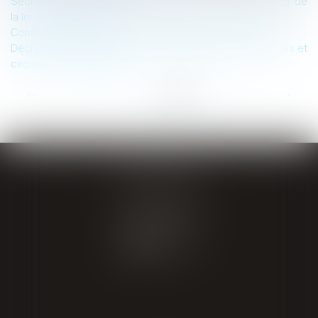
Secret des affaires de procédure civile : les nouveautés de
la loi du 23 mars 2019
Conditions de licéité de la géolocalisation des salariés
Décret du 28 novembre 2018 : abrogration des instructions et
circulaires non publiées
...
<<
<
11
12
13
14
15
16
17
>
>>
GIRAL AVOCATS
20 place de Verdun
65000 TARBES
Tél : 05 62 34 71 76
CONTACT