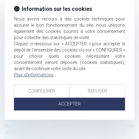
Information sur les cookies
Nous avons recours à des cookies techniques pour
Historique
assurer le bon fonctionnement du site, nous utilisons
Les dispositions de la loi Pacte sur les véhicules autonomes :
également des cookies soumis à votre consentement
les conditions de circulation et le régime de responsabilité
pour collecter des statistiques de visite.
Cliquez ci-dessous sur « ACCEPTER » pour accepter le
pénale.
dépôt de l'ensemble des cookies ou sur « CONFIGURER »
Contrats à distance : Amazon n’est pas tenu de communiquer
pour choisir quels cookies nécessitant votre
son numéro de téléphone
consentement seront déposés (cookies statistiques),
SkypeOut est un service de communications électroniques
avant de continuer votre visite du site.
au sens de la directive-cadre du 7 mars 2002
Plus d'informations
Gmail n’est pas un service de communications électroniques
au sens de la directive-cadre du 7 mars 2002
CONFIGURER
REFUSER
Les nouveaux seuils de définition des « petites entreprises »
issu du décret du 29 mai 2019 et les allègements des
ACCEPTER
formalités comptables issues de la loi PACTE
Devoir de mise en garde du banquier : la notion de préjudice
réparable
Nouvelle formation E-Learning : Actualité jurisprudentielle
2019.