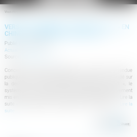
le
menu
Vous êtes ici :
VERS UN SYSTÈME DE « CRÉDIT SOCIAL » EN
CHINE : « BIENVENUE À GATTACA » !
Publié le :
24/09/2018
Actualités altajuris
Source :
www.altajuris.com
Concept de société harmonieuse, « note sociale » rendue
publique, disparition de l’anonymat sur internet : Fondé sur
la devise « Once untrustworthy always restricted », le
système de « crédit social », qui doit être progressivement
mis en place jusqu’en 2020, conduira à attribuer aux… Lire la
suite › The post Vers un système de « crédit socia...
Lire la
suite