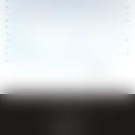
nouveau et nécessite le consentement de l’auteur
Application de la réglementation sur les données
personnelles à l’activité de prédication des témoins de
Jéhova et coresponsabilité de la communauté et de ses
membres
Modification du Code de gouvernance Afep-Medef :
l’élargissement des responsabilités du Conseil
d’Administration
Autonomie juridique des sociétés et responsabilité de la
société mère vis-à-vis des salariés d’une filiale
...
<<
<
11
12
13
14
15
16
17
>
>>
GIRAL AVOCATS
20 place de Verdun
65000 TARBES
Tél : 05 62 34 71 76