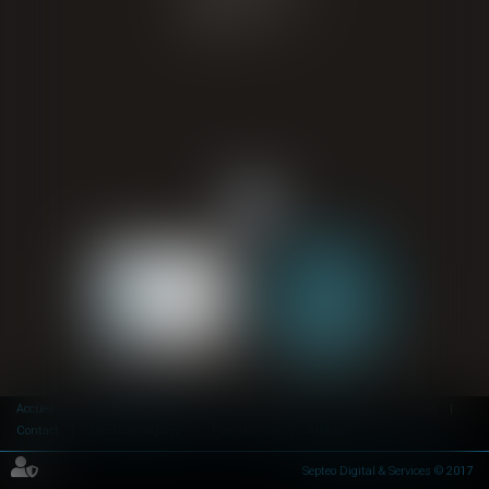
CONTACT
Accueil
Domaines d'activité
Avocats
Honoraires
Actualités
Contact
Mentions légales
Plan du site
Articles
Septeo Digital & Services © 2017