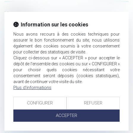
Historique
Droit à l’effacement des données personnelles figurant dans
Information sur les cookies
le TAJ : le juge judiciaire est compétent en cas de refus
Nous avons recours à des cookies techniques pour
opposé par le Procureur de la République
assurer le bon fonctionnement du site, nous utilisons
Mansuétude et bienveillance dans l’application du droit : le
également des cookies soumis à votre consentement
droit à l’erreur dans les relations entre le public et
pour collecter des statistiques de visite.
l’administration
Cliquez ci-dessous sur « ACCEPTER » pour accepter le
19ème congrès ALTA-JURIS à Rome
dépôt de l'ensemble des cookies ou sur « CONFIGURER »
Les propos injurieux tenus par un groupe Facebook intitulé
pour choisir quels cookies nécessitant votre
« extermination des directrices chieuses » ne présentent pas
consentement seront déposés (cookies statistiques),
un caractère public, justifiant le licenciement, dès lors qu’il
avant de continuer votre visite du site.
Plus d'informations
s’agit d’un groupe fermé de 14 personnes.
L’extra-territorialité du CLOUD Act américain : une menace
pour le respect des réglementations européennes ?
CONFIGURER
REFUSER
Vers un système de « crédit social » en Chine : « Bienvenue à
Gattaca » !
ACCEPTER
Photographie protégée par le droit d’auteur : sa publication
sur un autre site constitue une communication à un public