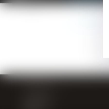
Vous êtes ici :
GIRAL AVOCATS
20 place de Verdun
65000 TARBES
Tél : 05 62 34 71 76